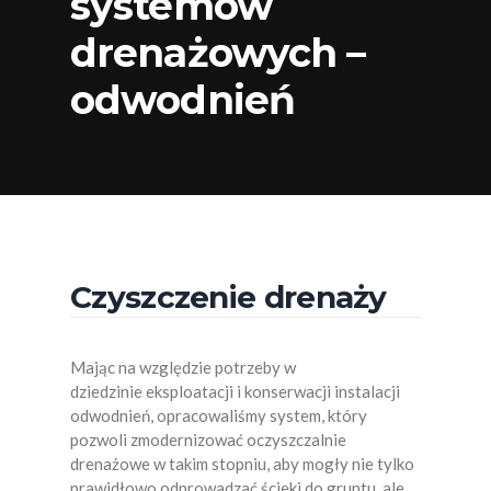
systemów
drenażowych –
odwodnień
Czyszczenie drenaży
Mając na względzie potrzeby w
dziedzinie eksploatacji i konserwacji instalacji
odwodnień, opracowaliśmy system, który
pozwoli zmodernizować oczyszczalnie
drenażowe w takim stopniu, aby mogły nie tylko
prawidłowo odprowadzać ścieki do gruntu, ale