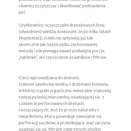
również oczyszczać i likwidować podtopienia
pól.
Użytkownicy oczyszczalni drenażowych (tzw.
odwodnień) wiedzą doskonale, że po kilku latach
eksploatacji, ścieki nie spływają już tak
skutecznie jak na początku zastosowanej
metody i nie pomaga nawet podwójna porcja
„tabletek”, ani czyszczenie osadników i filtrów.
Ciecz wprowadzana do drenażu
stanowi zawiesinę wodną z drobinami biomasy,
w której cząstki organiczno-mineralne stanowią
rodzaj pylastej mieszaniny, osadzającej się z
czasem w perforowanych drenach
rozsączających. Jest to proces naturalny i
nieunikniony, który powoduje zamulanie się
perforacji sączków, a przenikająca maź zaczyna
osadzać się na filtrach odwrotnych otuliny