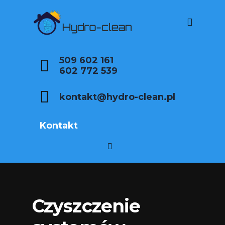
509 602 161
602 772 539
kontakt@hydro-clean.pl
Kontakt
Czyszczenie